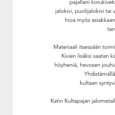
pajallani korukiveks
jalokivi, puolijalokivi tai
hioa myös asiakkaan
tar
Materiaali itsessään toimi
Kivien lisäksi saatan k
höyheniä, hevosen jouhia
Yhdistämällä
kultaan syntyvä
Katin Kultapajan jalometal