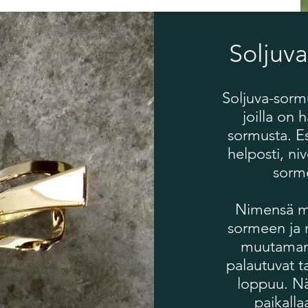
Soljuv
​Soljuva-sorm
joilla on 
sormusta. Es
helposti, ni
sorme
Nimensä mu
sormeen ja 
muutaman m
palautuvat t
loppuu. Nä
paikallaa