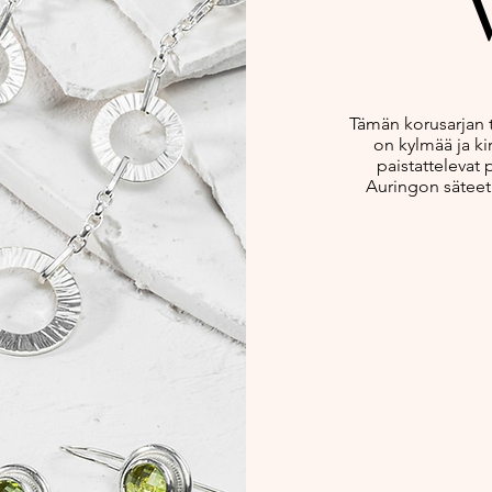
Tämän korusarjan t
on kylmää ja ki
paistattelevat 
Auringon säteet 