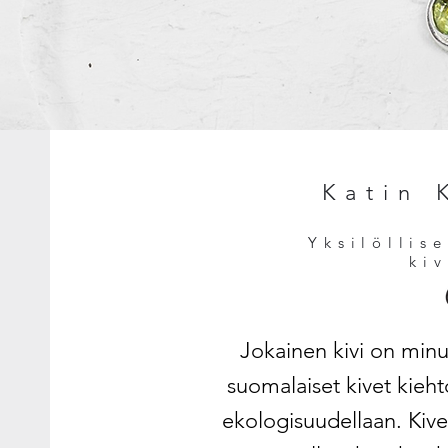
Katin 
Yksilöllis
ki
Jokainen kivi on minul
suomalaiset kivet kieht
ekologisuudellaan. Kiv