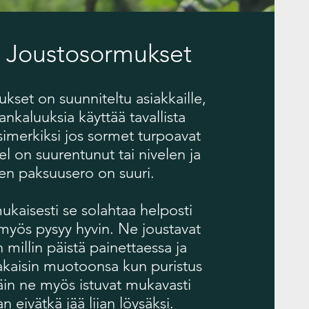
a Joustosormukset
ukset on suunniteltu asiakkaille,
hankaluuksia käyttää tavallista
imerkiksi jos sormet turpoavat
vel on suurentunut tai nivelen ja
n paksuusero on suuri.
kaisesti se solahtaa helposti
myös pysyy hyvin. Ne joustavat
illin päistä painettaessa ja
akaisin muotoonsa kun puristus
in ne myös istuvat mukavasti
n eivätkä jää liian löysäksi.