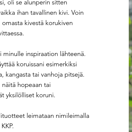
i, oli se alunperin sitten
 vaikka ihan tavallinen kivi. Voin
 omasta kivestä korukiven
vittaessa.
i minulle inspiraation lähteenä.
äyttää koruissani esimerkiksi
, kangasta tai vanhoja pitsejä.
 näitä hopeaan tai
t yksilölliset koruni.
lituotteet leimataan nimileimalla
KKP.