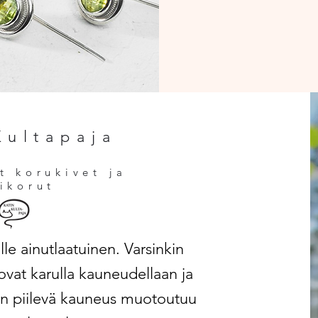
Kultapaja
et korukivet ja
vikorut
le ainutlaatuinen. Varsinkin
ovat karulla kauneudellaan ja
en piilevä kauneus muotoutuu