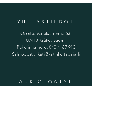
YHTEYSTIEDOT
Osoite: Venekaarentie 53,
07410 Kråkö, Suomi
Puhelinnumero:
040 4167 913
Sähköposti:
kati@katinkultapaja.fi
AUKIOLOAJAT
Avoinna sopimuksesta
INFOA