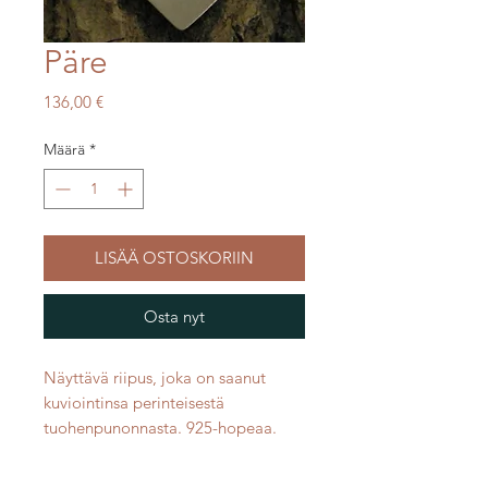
Päre
Hinta
136,00 €
Määrä
*
LISÄÄ OSTOSKORIIN
Osta nyt
Näyttävä riipus, joka on saanut
kuviointinsa perinteisestä
tuohenpunonnasta. 925-hopeaa.