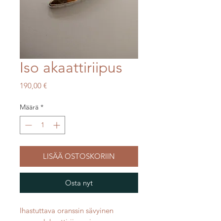
Iso akaattiriipus
Hinta
190,00 €
Määrä
*
LISÄÄ OSTOSKORIIN
Osta nyt
Ihastuttava oranssin sävyinen